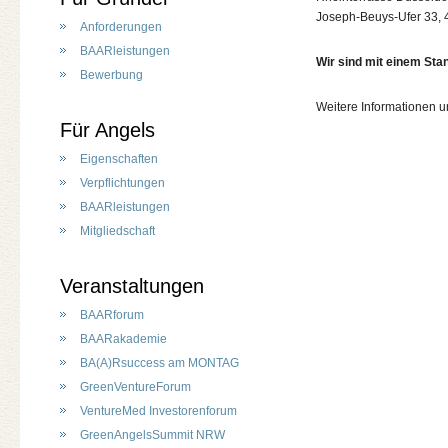
Joseph-Beuys-Ufer 33, 
Anforderungen
BAARleistungen
Wir sind mit einem Stan
Bewerbung
Weitere Informationen 
Für Angels
Eigenschaften
Verpflichtungen
BAARleistungen
Mitgliedschaft
Veranstaltungen
BAARforum
BAARakademie
BA(A)Rsuccess am MONTAG
GreenVentureForum
VentureMed Investorenforum
GreenAngelsSummit NRW