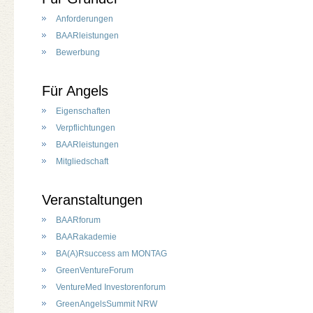
Anforderungen
BAARleistungen
Bewerbung
Für Angels
Eigenschaften
Verpflichtungen
BAARleistungen
Mitgliedschaft
Veranstaltungen
BAARforum
BAARakademie
BA(A)Rsuccess am MONTAG
GreenVentureForum
VentureMed Investorenforum
GreenAngelsSummit NRW