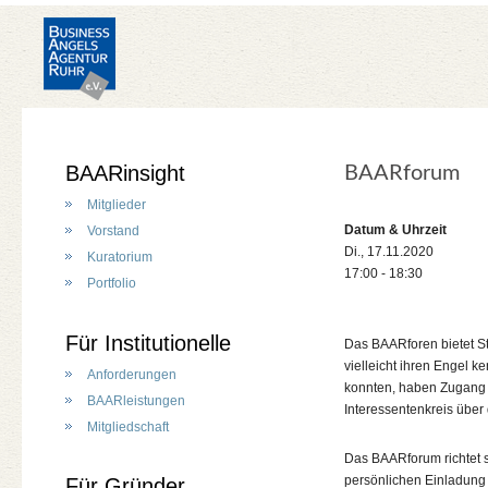
BAARinsight
BAARforum
Mitglieder
Datum & Uhrzeit
Vorstand
Di., 17.11.2020
Kuratorium
17:00 - 18:30
Portfolio
Für Institutionelle
Das BAARforen bietet St
vielleicht ihren Engel 
Anforderungen
konnten, haben Zugang z
BAARleistungen
Interessentenkreis über
Mitgliedschaft
Das BAARforum richtet s
persönlichen Einladung 
Für Gründer