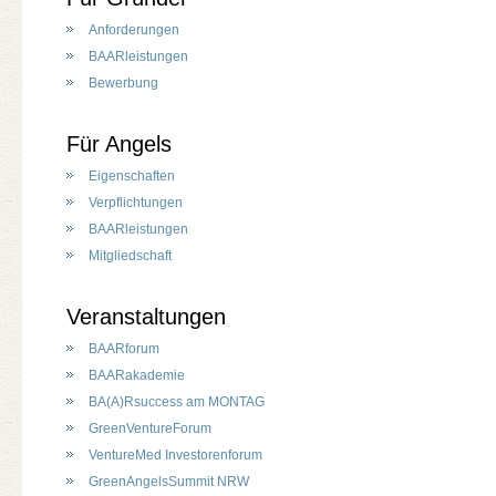
Anforderungen
BAARleistungen
Bewerbung
Für Angels
Eigenschaften
Verpflichtungen
BAARleistungen
Mitgliedschaft
Veranstaltungen
BAARforum
BAARakademie
BA(A)Rsuccess am MONTAG
GreenVentureForum
VentureMed Investorenforum
GreenAngelsSummit NRW