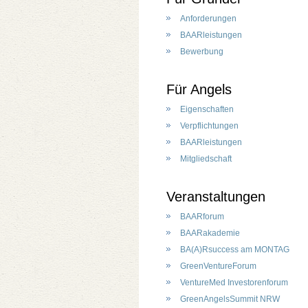
Anforderungen
BAARleistungen
Bewerbung
Für Angels
Eigenschaften
Verpflichtungen
BAARleistungen
Mitgliedschaft
Veranstaltungen
BAARforum
BAARakademie
BA(A)Rsuccess am MONTAG
GreenVentureForum
VentureMed Investorenforum
GreenAngelsSummit NRW