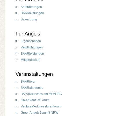
Anforderungen
BAARleistungen
Bewerbung
Für Angels
Eigenschaften
Verpflichtungen
BAARleistungen
Mitgliedschaft
Veranstaltungen
BAARforum
BAARakademie
BA(A)Rsuccess am MONTAG
GreenVentureForum
VentureMed Investorenforum
GreenAngelsSummit NRW