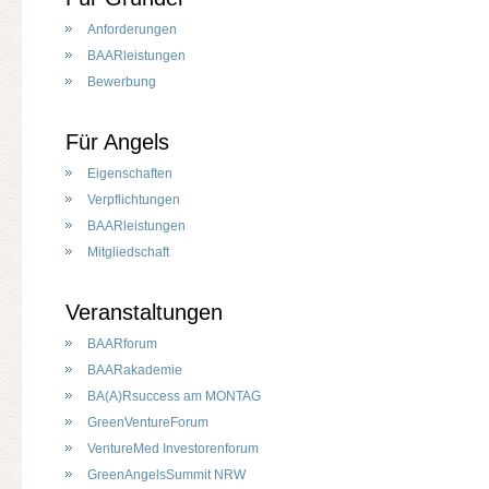
Anforderungen
BAARleistungen
Bewerbung
Für Angels
Eigenschaften
Verpflichtungen
BAARleistungen
Mitgliedschaft
Veranstaltungen
BAARforum
BAARakademie
BA(A)Rsuccess am MONTAG
GreenVentureForum
VentureMed Investorenforum
GreenAngelsSummit NRW