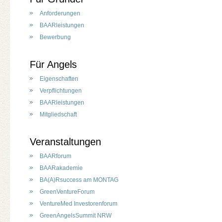
Anforderungen
BAARleistungen
Bewerbung
Für Angels
Eigenschaften
Verpflichtungen
BAARleistungen
Mitgliedschaft
Veranstaltungen
BAARforum
BAARakademie
BA(A)Rsuccess am MONTAG
GreenVentureForum
VentureMed Investorenforum
GreenAngelsSummit NRW