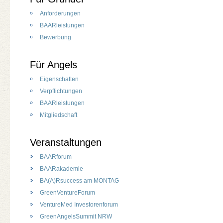
Anforderungen
BAARleistungen
Bewerbung
Für Angels
Eigenschaften
Verpflichtungen
BAARleistungen
Mitgliedschaft
Veranstaltungen
BAARforum
BAARakademie
BA(A)Rsuccess am MONTAG
GreenVentureForum
VentureMed Investorenforum
GreenAngelsSummit NRW