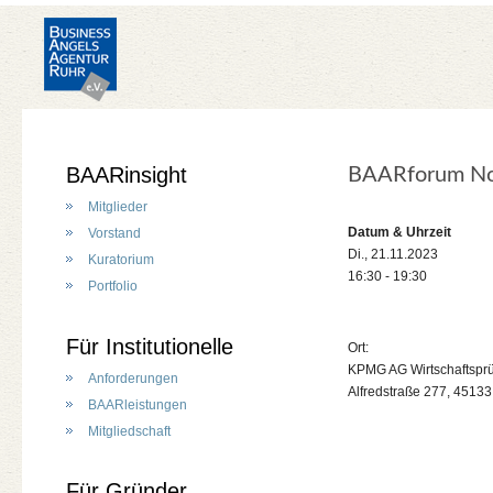
BAARinsight
BAARforum Nov
Mitglieder
Datum & Uhrzeit
Vorstand
Di., 21.11.2023
Kuratorium
16:30 - 19:30
Portfolio
Für Institutionelle
Ort:
KPMG AG Wirtschaftsprü
Anforderungen
Alfredstraße 277, 4513
BAARleistungen
Mitgliedschaft
Für Gründer