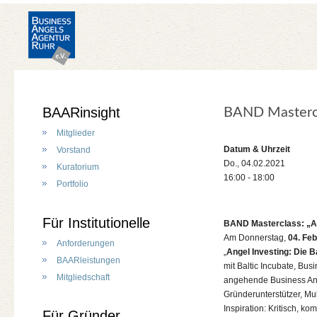
BAARinsight
BAND Mastercla
Mitglieder
Datum & Uhrzeit
Vorstand
Do., 04.02.2021
Kuratorium
16:00 - 18:00
Portfolio
Für Institutionelle
BAND Masterclass: „An
Am Donnerstag,
04. Fe
Anforderungen
„
Angel Investing: Die B
BAARleistungen
mit Baltic Incubate, Bu
Mitgliedschaft
angehende Business Ange
Gründerunterstützer, Mu
Inspiration: Kritisch, k
Für Gründer