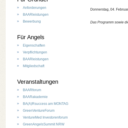
Anforderungen
Donnerstag, 04. Februar
BAARleistungen
Bewerbung
Das Programm sowie die
Für Angels
Eigenschaften
Verpflichtungen
BAARleistungen
Mitgliedschaft
Veranstaltungen
BAARforum
BAARakademie
BA(A)Rsuccess am MONTAG
GreenVentureForum
VentureMed Investorenforum
GreenAngelsSummit NRW