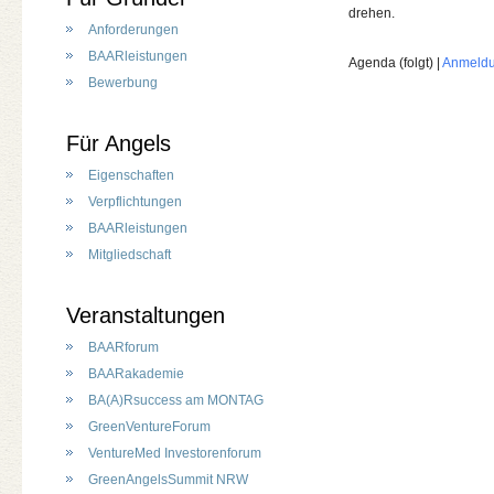
drehen.
Anforderungen
BAARleistungen
Agenda (folgt) |
Anmeld
Bewerbung
Für Angels
Eigenschaften
Verpflichtungen
BAARleistungen
Mitgliedschaft
Veranstaltungen
BAARforum
BAARakademie
BA(A)Rsuccess am MONTAG
GreenVentureForum
VentureMed Investorenforum
GreenAngelsSummit NRW