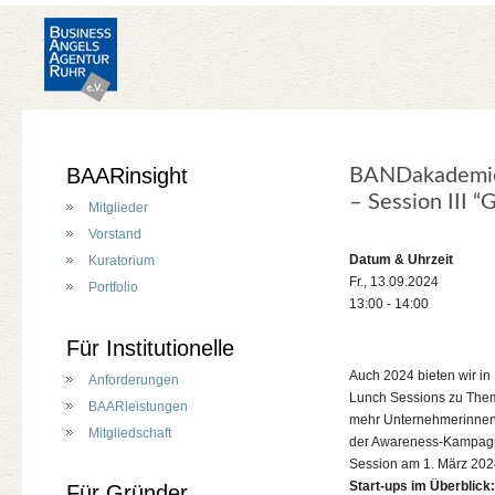
BAARinsight
BANDakademie 
– Session III “
Mitglieder
Vorstand
Datum & Uhrzeit
Kuratorium
Fr., 13.09.2024
Portfolio
13:00 - 14:00
Für Institutionelle
Auch 2024 bieten wir i
Anforderungen
Lunch Sessions zu Theme
BAARleistungen
mehr Unternehmerinnen 
Mitgliedschaft
der Awareness-Kampag
Session am 1. März 2024
Start-ups im Überblick
Für Gründer