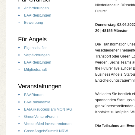
Niederlande in Düsseldo
Anforderungen
Future”
BAARleistungen
Bewerbung
Donnerstag, 02.06.2022
20 | 48155 Münster
Für Angels
Die Transformation unse
Eigenschaften
verschiedener Themenfel
Verpflichtungen
Transport oder Green Ec
werden. Sechs Teams au
BAARleistungen
the Future” live auf der
Mitgliedschaft
Business Angels, Start-
Entscheidungsträger*in
Veranstaltungen
Wir laden Sie herzlich 
BAARforum
spannenden Start-ups a
BAARakademie
grenzüberschreitenden (
BA(A)Rsuccess am MONTAG
Kontakte zu knüpfen. Wi
GreenVentureForum
VentureMed Investorenforum
D
ie Teilnahme am Event
GreenAngelsSummit NRW