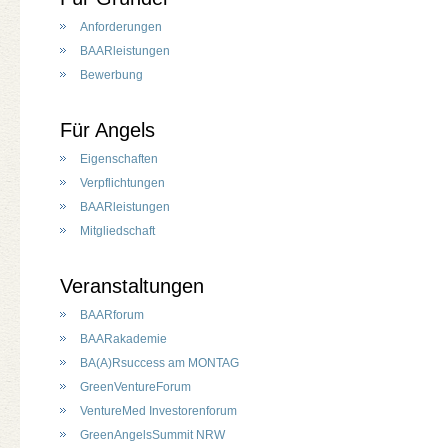
Anforderungen
BAARleistungen
Bewerbung
Für Angels
Eigenschaften
Verpflichtungen
BAARleistungen
Mitgliedschaft
Veranstaltungen
BAARforum
BAARakademie
BA(A)Rsuccess am MONTAG
GreenVentureForum
VentureMed Investorenforum
GreenAngelsSummit NRW