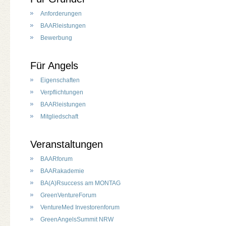
Anforderungen
BAARleistungen
Bewerbung
Für Angels
Eigenschaften
Verpflichtungen
BAARleistungen
Mitgliedschaft
Veranstaltungen
BAARforum
BAARakademie
BA(A)Rsuccess am MONTAG
GreenVentureForum
VentureMed Investorenforum
GreenAngelsSummit NRW