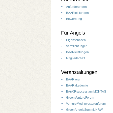
Anforderungen
BAARleistungen
Bewerbung
Für Angels
Eigenschaften
Verpflichtungen
BAARleistungen
Mitgliedschaft
Veranstaltungen
BAARforum
BAARakademie
BA(A)Rsuccess am MONTAG
GreenVentureForum
VentureMed Investorenforum
GreenAngelsSummit NRW