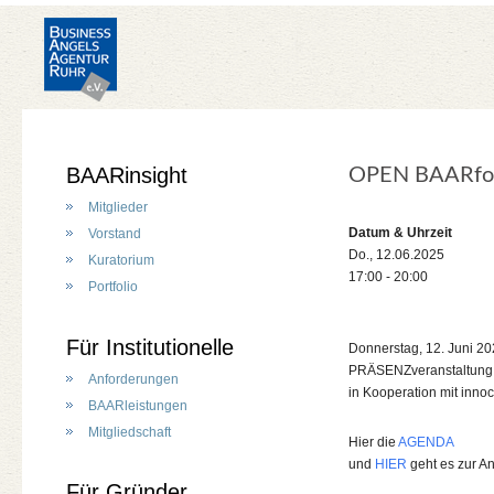
BAARinsight
OPEN BAARfor
Mitglieder
Datum & Uhrzeit
Vorstand
Do., 12.06.2025
Kuratorium
17:00 - 20:00
Portfolio
Für Institutionelle
Donnerstag, 12. Juni 20
PRÄSENZveranstaltung 
Anforderungen
in Kooperation mit inno
BAARleistungen
Mitgliedschaft
Hier die
AGENDA
und
HIER
geht es zur 
Für Gründer