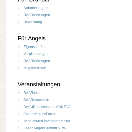
Anforderungen
BAARleistungen
Bewerbung
Für Angels
Eigenschaften
Verpflichtungen
BAARleistungen
Mitgliedschaft
Veranstaltungen
BAARforum
BAARakademie
BA(A)Rsuccess am MONTAG
GreenVentureForum
VentureMed Investorenforum
GreenAngelsSummit NRW