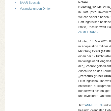
Notare
BAAR Specials
Dienstag, 12. Mai 2026,
Veranstaltungen Dritter
in Start-ups zu investi
Welche Vorteile haben S
Haftungsrisiken bestehen
Stolte, Rechtsanwalt, Sa
ANMELDUNG
Montag, 18. Mai 2026:
in Kooperation mit der 
Matching Event (14:00 
einen der 12 Pitchplät
hat ausgewählt. Angels f
der „GreenAngelsAllianz
Anschluss an das Forum 
„Parcours grüner Grün
Leistungsschau innovati
entdecken, auszuprobiere
bundesweit richten, gib
und Investoren, Unterneh
Jetzt
ANMELDEN
und vo
beeindruckendsten Gebä