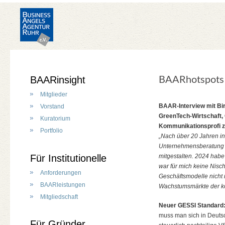
BAARinsight
BAARhotspots
Mitglieder
BAAR-Interview mit Bir
Vorstand
GreenTech-Wirtschaft
Kuratorium
Kommunikationsprofi z
Portfolio
„Nach über 20 Jahren i
Unternehmensberatung – 
Für Institutionelle
mitgestalten. 2024 habe
war für mich keine Nisc
Anforderungen
Geschäftsmodelle nicht 
BAARleistungen
Wachstumsmärkte der 
Mitgliedschaft
Neuer GESSI Standard:
muss man sich in Deutsc
Für Gründer