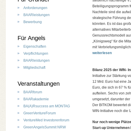
steuerlich nachteilige 
Beteiligungsprogramm f
Anforderungen
Nachteile sind die aufw
BAARleistungen
strategische Führung de
Bewerbung
könnten. Es ist das gro
alternatives Mitarbeiter
Genussrechtsmodell ausg
Für Angels
„Königsweg“ für die Mit
Eigenschaften
mit Verbriefungsmöglich
weiterlesen
Verpflichtungen
BAARleistungen
Mitgliedschaft
Bilanz 2025 der WIN- In
Initiative zur Stärkung
12 Mrd. Euro hat eine Ja
Veranstaltungen
Euro, die sich in 67 % f
BAARforum
aufteilen. Sechs von 
BAARakademie
umgesetzt, darunter der
Der BITKOM bewertet die 
BA(A)Rsuccess am MONTAG
WIN-Initiative noch di
GreenVentureForum
VentureMed Investorenforum
Nur noch wenige Plätz
GreenAngelsSummit NRW
Start-up Unternehmen